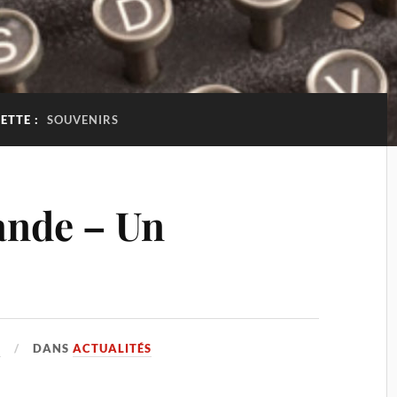
ETTE :
SOUVENIRS
ande – Un
3
DANS
ACTUALITÉS